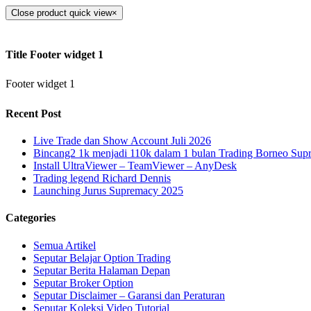
Close product quick view
×
Title Footer widget 1
Footer widget 1
Recent Post
Live Trade dan Show Account Juli 2026
Bincang2 1k menjadi 110k dalam 1 bulan Trading Borneo Su
Install UltraViewer – TeamViewer – AnyDesk
Trading legend Richard Dennis
Launching Jurus Supremacy 2025
Categories
Semua Artikel
Seputar Belajar Option Trading
Seputar Berita Halaman Depan
Seputar Broker Option
Seputar Disclaimer – Garansi dan Peraturan
Seputar Koleksi Video Tutorial