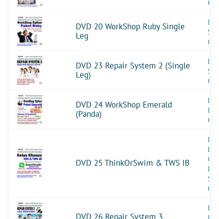
Op
DV
DVD 20 WorkShop Ruby Single
Sin
Leg
Op
DV
DVD 23 Repair System 2 (Single
Sin
Leg)
Op
DVD
DVD 24 WorkShop Emerald
Le
(Panda)
Op
DVD
Le
Op
DVD 25 ThinkOrSwim & TWS IB
DV
Sin
Op
DVD
DVD 26 Repair System 3
Le