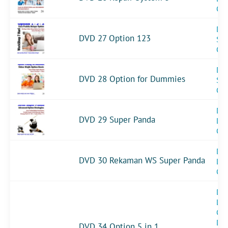
Op
DV
DVD 27 Option 123
Sin
Op
DV
DVD 28 Option for Dummies
Sin
Op
DVD
DVD 29 Super Panda
Le
Op
DVD
DVD 30 Rekaman WS Super Panda
Le
Op
DVD
Le
Op
DV
DVD 34 Option 5 in 1