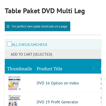
Skip
to
Table Paket DVD Multi Leg
content
For perfect view paste shortcode on a page.
ALL CHECK/UNCHECK
ADD TO CART (SELECTED)
Thumbnails
Product Title
Ca
DVD
DVD 16 Option on Index
Le
Op
DV
DVD 19 Profit Generator
Sin