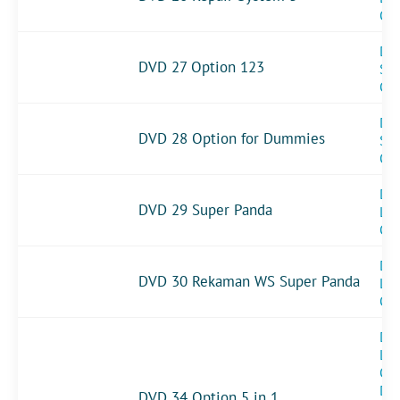
Op
DV
DVD 27 Option 123
Sin
Op
DV
DVD 28 Option for Dummies
Sin
Op
DVD
DVD 29 Super Panda
Le
Op
DVD
DVD 30 Rekaman WS Super Panda
Le
Op
DVD
Le
Op
DV
DVD 34 Option 5 in 1