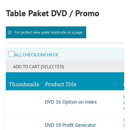
Skip
to
Table Paket DVD / Promo
content
For perfect view paste shortcode on a page.
ALL CHECK/UNCHECK
ADD TO CART (SELECTED)
Thumbnails
Product Title
Ca
DVD
DVD 16 Option on Index
Le
Op
DV
DVD 19 Profit Generator
Sin