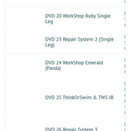
Op
DV
DVD 20 WorkShop Ruby Single
Sin
Leg
Op
DV
DVD 23 Repair System 2 (Single
Sin
Leg)
Op
DVD
DVD 24 WorkShop Emerald
Le
(Panda)
Op
DVD
Le
Op
DVD 25 ThinkOrSwim & TWS IB
DV
Sin
Op
DVD
DVD 26 Repair System 3
Le