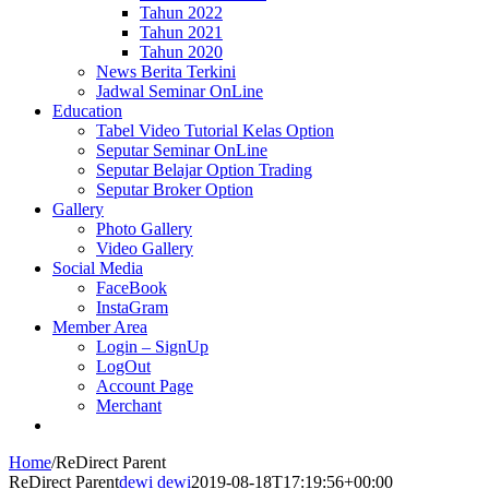
Tahun 2022
Tahun 2021
Tahun 2020
News Berita Terkini
Jadwal Seminar OnLine
Education
Tabel Video Tutorial Kelas Option
Seputar Seminar OnLine
Seputar Belajar Option Trading
Seputar Broker Option
Gallery
Photo Gallery
Video Gallery
Social Media
FaceBook
InstaGram
Member Area
Login – SignUp
LogOut
Account Page
Merchant
Home
/
ReDirect Parent
ReDirect Parent
dewi dewi
2019-08-18T17:19:56+00:00