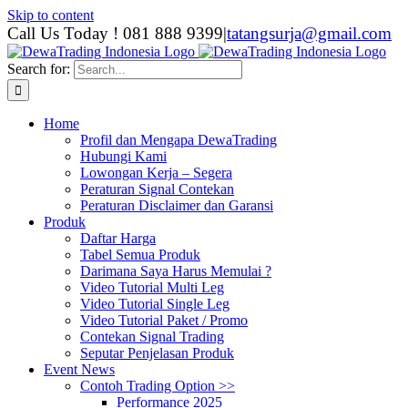
Skip to content
Call Us Today ! 081 888 9399
|
tatangsurja@gmail.com
Search for:
Home
Profil dan Mengapa DewaTrading
Hubungi Kami
Lowongan Kerja – Segera
Peraturan Signal Contekan
Peraturan Disclaimer dan Garansi
Produk
Daftar Harga
Tabel Semua Produk
Darimana Saya Harus Memulai ?
Video Tutorial Multi Leg
Video Tutorial Single Leg
Video Tutorial Paket / Promo
Contekan Signal Trading
Seputar Penjelasan Produk
Event News
Contoh Trading Option >>
Performance 2025