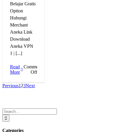
Belajar Gratis
Option
Hubungi
Merchant
Aneka Link
Download
Aneka VPN
1 | [...]
Read
Comments
on
More
Off
Aneka
DownLoad
Previous
1
2
3
Next
TWS
–
VPN
–
ThinkOrSwim
Search
for:
Categories