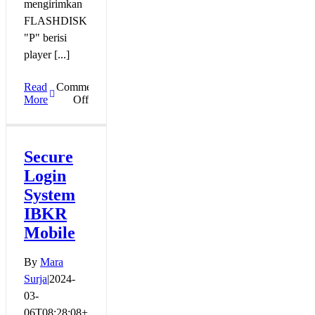
mengirimkan
FLASHDISK
"P" berisi
player [...]
Read
Comments
on
More
Off
Tabel
Video
Tutorial
Kelas
Secure
Option
Login
System
IBKR
Mobile
By
Mara
Surja
|
2024-
03-
06T08:28:08+