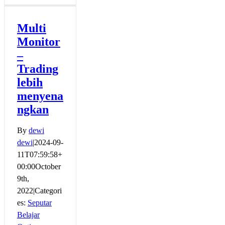
Ratusan
%
–
Multi
Persiapan
Monitor
Kelas
OnLine
–
Trading
lebih
menyena
ngkan
By
dewi
dewi
|
2024-09-
11T07:59:58+
00:00
October
9th,
2022
|
Categori
es:
Seputar
Belajar