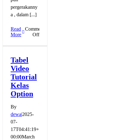
pergerakanny
a , dalam [...]
Read
Comments
on
More
Off
Option
Risk
Free
Tabel
Video
Tutorial
Kelas
Option
By
dewa
|
2025-
07-
17T04:41:19+
00:00
March