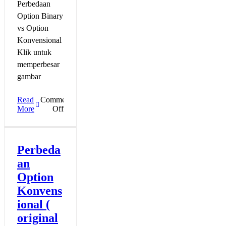
Perbedaan
Option Binary
vs Option
Konvensional
Klik untuk
memperbesar
gambar
Read
Comments
on
More
Off
Aneka
Strategi
Option
Perbeda
an
Option
Konvens
ional (
original