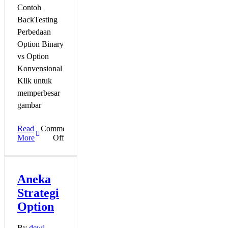
Contoh
BackTesting
Perbedaan
Option Binary
vs Option
Konvensional
Klik untuk
memperbesar
gambar
Read
Comments
on
More
Off
Contoh
Tampilan
Back
Testing
Aneka
Strategi
Option
By
dewi