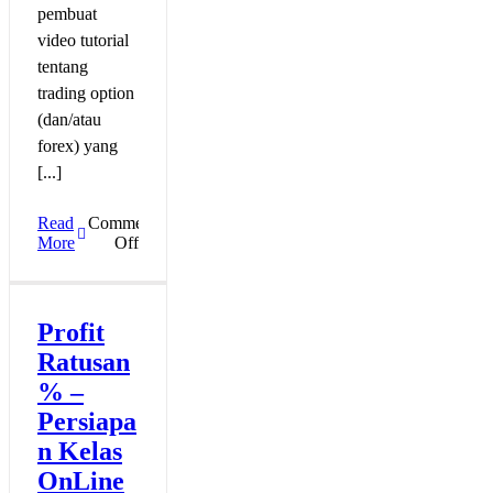
pembuat
video tutorial
tentang
trading option
(dan/atau
forex) yang
[...]
Read
Comments
on
More
Off
Secure
Login
System
IBKR
Profit
Mobile
Ratusan
% –
Persiapa
n Kelas
OnLine