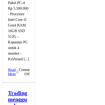
Paket PC-4
Rp 5.500.000
- Processor
Intel Core i5
Gen4 RAM
16GB SSD
512G -
Kapasitas PC
untuk 4
monitor -
Keyboard [...]
Read
Comments
on
More
Off
Multi
Monitor
–
Trading
Trading
lebih
menggu
menyenangkan