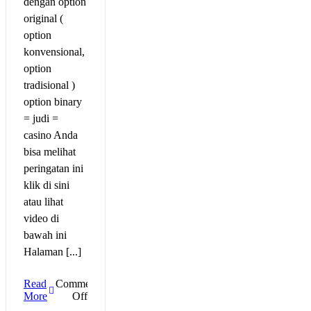
dengan option
original (
option
konvensional,
option
tradisional )
option binary
= judi =
casino Anda
bisa melihat
peringatan ini
klik di sini
atau lihat
video di
bawah ini
Halaman [...]
Read
Comments
on
More
Off
Perbedaan