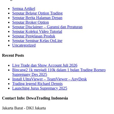
Semua Artikel
Seputar Belajar Option Trading
Seputar Berita Halaman Depan
Seputar Broker Option
Seputar Disclaimer – Garansi dan Peraturan
Seputar Koleksi Video Tutorial
Seputar Penjelasan Produk
Seputar Seminar Kelas OnLine
Uncategorized
Recent Posts
Live Trade dan Show Account Juli 2026
Bincang2 1k menjadi 110k dalam 1 bulan Trading Borneo
Supremany Des 2025
Install UltraViewer – TeamViewer – AnyDesk
Trading legend Richard Dennis
Launching Jurus Supremacy 2025
Contact Info: DewaTrading Indonesia
Jakarta Barat - DKI Jakarta