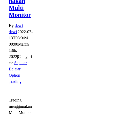
nakan
Multi
Monitor
By
dewi
dewi
|
2022-03-
13T08:04:41+
00:00
March
13th,
2022
|
Categori
es:
Seputar
Belajar
Option
Trading
|
Trading
menggunakan
Multi Monitor