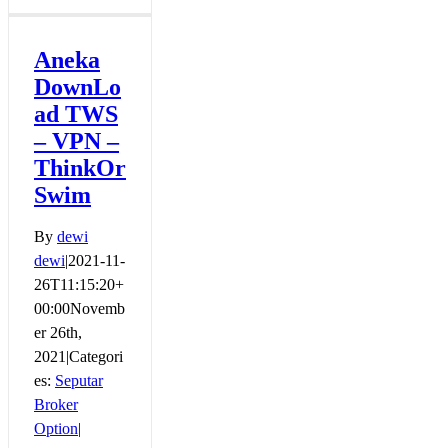
Option
Konvensional
(
Aneka
original
DownLo
)
dengan
ad TWS
Option
– VPN –
Binary
ThinkOr
Swim
By
dewi
dewi
|
2021-11-
26T11:15:20+
00:00
Novemb
er 26th,
2021
|
Categori
es:
Seputar
Broker
Option
|