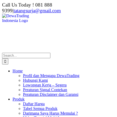
Skip
Call Us Today ! 081 888
to
9399
|
tatangsurja@gmail.com
content
Search
for:
Home
Profil dan Mengapa DewaTrading
Hubungi Kami
Lowongan Kerja – Segera
Peraturan Signal Contekan
Peraturan Disclaimer dan Garansi
Produk
Daftar Harga
Tabel Semua Produk
Darimana Saya Harus Memulai ?