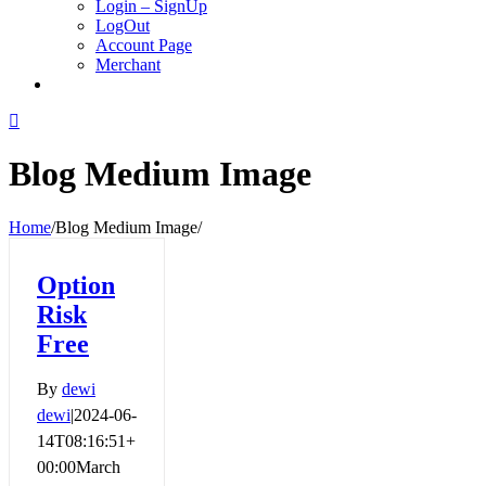
Login – SignUp
LogOut
Account Page
Merchant
Blog Medium Image
Home
/
Blog Medium Image
/
Option
Risk
Free
By
dewi
dewi
|
2024-06-
14T08:16:51+
00:00
March