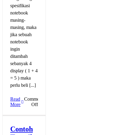
spesifikasi
notebook
masing-
masing, maka
jika sebuah
notebook
ingin
ditambah
sebanyak 4
display ( 1 + 4
= 5 ) maka
perlu beli [...]
Read
Comments
on
More
Off
Trading
menggunakan
Multi
Monitor
Contoh