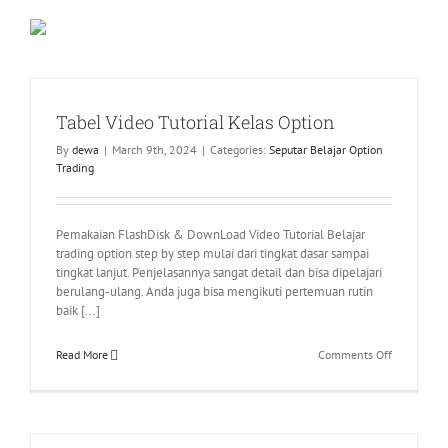
Pemakaian
FlashDisk &
DownLoad
Video Tutorial
Belajar trading
Tabel Video Tutorial Kelas Option
option step by
By
dewa
|
March 9th, 2024
|
Categories:
Seputar Belajar Option
step mulai dari
Trading
tingkat dasar
sampai tingkat
lanjut.
Penjelasannya
Pemakaian FlashDisk & DownLoad Video Tutorial Belajar
sangat detail
trading option step by step mulai dari tingkat dasar sampai
dan bisa
tingkat lanjut. Penjelasannya sangat detail dan bisa dipelajari
dipelajari
berulang-ulang. Anda juga bisa mengikuti pertemuan rutin
berulang-
baik [...]
ulang. Anda
juga bisa
on
Read More
Comments Off
mengikuti
Tabel
pertemuan
Video
rutin baik tatap
Tutorial
muka atau pun
Kelas
lewat online