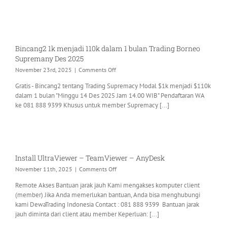
Juli
2026
Bincang2 1k menjadi 110k dalam 1 bulan Trading Borneo
Supremany Des 2025
on
November 23rd, 2025
|
Comments Off
Bincang2
Gratis - Bincang2 tentang Trading Supremacy Modal $1k menjadi $110k
1k
dalam 1 bulan "Minggu 14 Des 2025 Jam 14.00 WIB" Pendaftaran WA
menjadi
ke 081 888 9399 Khusus untuk member Supremacy [...]
110k
dalam
1
bulan
Trading
Borneo
Install UltraViewer – TeamViewer – AnyDesk
Supremany
on
November 11th, 2025
|
Comments Off
Des
Install
2025
Remote Akses Bantuan jarak jauh Kami mengakses komputer client
UltraViewer
(member) Jika Anda memerlukan bantuan, Anda bisa menghubungi
–
kami DewaTrading Indonesia Contact : 081 888 9399 Bantuan jarak
TeamViewer
jauh diminta dari client atau member Keperluan: [...]
–
AnyDesk