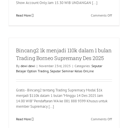
Show Account Only Jam 15.30 WIB UNDANGAN [...]
on
Read More
Comments Off
Live
Trade
dan
Show
Account
Bincang2 1k menjadi 110k dalam 1 bulan
Juli
2026
Trading Borneo Supremany Des 2025
By
dewi dewi
|
November 23rd, 2025
|
Categories:
Seputar
Belajar Option Trading
,
Seputar Seminar Kelas OnLine
Gratis - Bincang2 tentang Trading Supremacy Modal $1k
menjadi $110k dalam 1 bulan "Minggu 14 Des 2025 Jam
14.00 WIB" Pendaftaran WA ke 081 888 9399 Khusus untuk
member Supremacy [...]
on
Read More
Comments Off
Bincang2