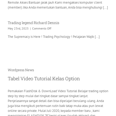
Borneo
Remote Akses Bantuan jarak jauh Kami mengakses komputer client
UltraViewer
Supremany
(member) Jika Anda memerlukan bantuan, Anda bisa menghubungi [...]
–
Des
TeamViewer
2025
–
AnyDesk
Trading legend Richard Dennis
on
May 23rd, 2025
|
Comments Off
Trading
The Supremacy is Here ! Trading Psychology ! Pelajaran Wajib [...]
legend
Richard
Dennis
Wordpress News
Tabel Video Tutorial Kelas Option
Pemakaian FlashDisk & DownLoad Video Tutorial Belajar trading option
step by step mulai dari tingkat dasar sampai tingkat lanjut.
Penjelasannya sangat detail dan bisa dipelajari berulang-ulang. Anda
juga bisa mengikuti pertemuan rutin baik tatap muka atau pun lewat
online secara private. Mulai Juli 2020, kepada member baru , kami
mengirimkan FLASHDISK "P" berisi player (lsudah aktivasi) dan