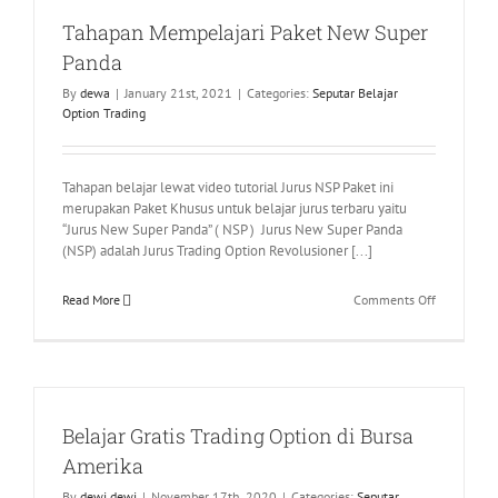
Option
secara private.
Tahapan Mempelajari Paket New Super
Mulai Juli [...]
Panda
By
dewa
|
January 21st, 2021
|
Categories:
Seputar Belajar
Option Trading
Tahapan belajar lewat video tutorial Jurus NSP Paket ini
merupakan Paket Khusus untuk belajar jurus terbaru yaitu
“Jurus New Super Panda” ( NSP ) Jurus New Super Panda
(NSP) adalah Jurus Trading Option Revolusioner [...]
on
Read More
Comments Off
Tahapan
Mempelaja
Paket
New
Super
Belajar Gratis Trading Option di Bursa
Panda
Amerika
By
dewi dewi
|
November 17th, 2020
|
Categories:
Seputar