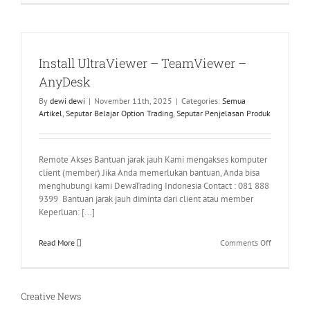
1k
menjadi
110k
dalam
Install UltraViewer – TeamViewer –
1
bulan
AnyDesk
Trading
By
dewi dewi
|
November 11th, 2025
|
Categories:
Semua
Borneo
Artikel
,
Seputar Belajar Option Trading
,
Seputar Penjelasan Produk
Supremany
Des
2025
Remote Akses Bantuan jarak jauh Kami mengakses komputer
client (member) Jika Anda memerlukan bantuan, Anda bisa
menghubungi kami DewaTrading Indonesia Contact : 081 888
9399 Bantuan jarak jauh diminta dari client atau member
Keperluan: [...]
on
Read More
Comments Off
Install
UltraViewe
–
Tabel Video Tutorial Kelas Option
Creative News
TeamViewe