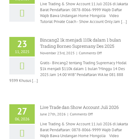
Live Trading & Show Account 11 Juli 2026 di Jakarta
Trade
Barat Pendaftaran: 0878-8066-9999 Wajib Daftar
dan
Wajib Bawa Undangan Home Mongolia Video
Show
Tutorial Private Coach - Show Account Only Jam [...]
Account
Juli
2026
Bincang2 1k menjadi 110k dalam 1 bulan
23
Trading Borneo Supremany Des 2025
11, 2025
on
November 23rd, 2025
|
Comments Off
Bincang2
Gratis - Bincang2 tentang Trading Supremacy Modal
1k
$1k menjadi $110k dalam 1 bulan "Minggu 14 Des
menjadi
2025 Jam 14.00 WIB" Pendaftaran WA ke 081 888
110k
9399 Khusus [...]
dalam
1
bulan
Trading
Borneo
Live Trade dan Show Account Juli 2026
27
Supremany
on
June 27th, 2026
|
Comments Off
Des
06, 2026
Live
2025
Live Trading & Show Account 11 Juli 2026 di Jakarta
Trade
Barat Pendaftaran: 0878-8066-9999 Wajib Daftar
dan
Wajib Bawa Undangan Home Mongolia Video
Show