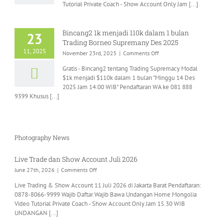
Tutorial Private Coach - Show Account Only Jam [...]
Account
Juli
2026
Bincang2 1k menjadi 110k dalam 1 bulan
23
Trading Borneo Supremany Des 2025
11, 2025
on
November 23rd, 2025
|
Comments Off
Bincang2
Gratis - Bincang2 tentang Trading Supremacy Modal
1k
$1k menjadi $110k dalam 1 bulan "Minggu 14 Des
menjadi
2025 Jam 14.00 WIB" Pendaftaran WA ke 081 888
110k
9399 Khusus [...]
dalam
1
bulan
Trading
Borneo
Photography News
Supremany
Des
2025
Live Trade dan Show Account Juli 2026
on
June 27th, 2026
|
Comments Off
Live
Live Trading & Show Account 11 Juli 2026 di Jakarta Barat Pendaftaran:
Trade
0878-8066-9999 Wajib Daftar Wajib Bawa Undangan Home Mongolia
dan
Video Tutorial Private Coach - Show Account Only Jam 15.30 WIB
Show
UNDANGAN [...]
Account