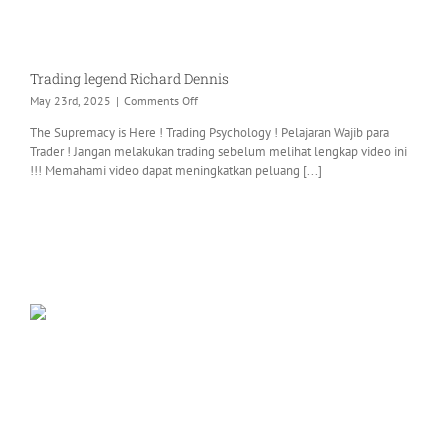
Trading legend Richard Dennis
on
May 23rd, 2025
|
Comments Off
Trading
The Supremacy is Here ! Trading Psychology ! Pelajaran Wajib para
legend
Trader ! Jangan melakukan trading sebelum melihat lengkap video ini
Richard
!!! Memahami video dapat meningkatkan peluang [...]
Dennis