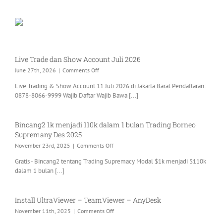
–
AnyDesk
Tabel Video Tutorial Kelas Option
Live Trade dan Show Account Juli 2026
on
June 27th, 2026
|
Comments Off
Live
Live Trading & Show Account 11 Juli 2026 di Jakarta Barat Pendaftaran:
Trade
0878-8066-9999 Wajib Daftar Wajib Bawa [...]
dan
Show
Account
Juli
Bincang2 1k menjadi 110k dalam 1 bulan Trading Borneo
2026
Supremany Des 2025
on
November 23rd, 2025
|
Comments Off
Bincang2
Gratis - Bincang2 tentang Trading Supremacy Modal $1k menjadi $110k
1k
dalam 1 bulan [...]
menjadi
110k
dalam
1
Install UltraViewer – TeamViewer – AnyDesk
bulan
on
November 11th, 2025
|
Comments Off
Trading
Install